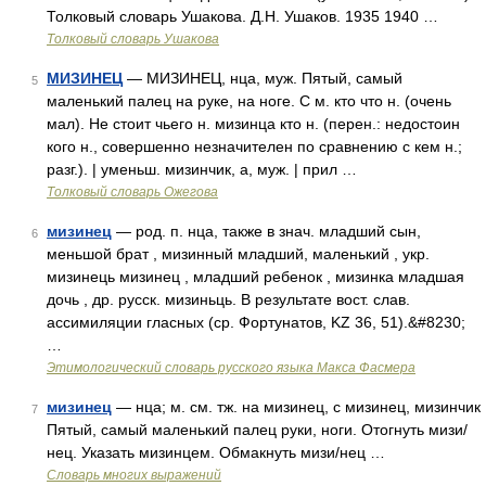
Толковый словарь Ушакова. Д.Н. Ушаков. 1935 1940 …
Толковый словарь Ушакова
МИЗИНЕЦ
— МИЗИНЕЦ, нца, муж. Пятый, самый
5
маленький палец на руке, на ноге. С м. кто что н. (очень
мал). Не стоит чьего н. мизинца кто н. (перен.: недостоин
кого н., совершенно незначителен по сравнению с кем н.;
разг.). | уменьш. мизинчик, а, муж. | прил …
Толковый словарь Ожегова
мизинец
— род. п. нца, также в знач. младший сын,
6
меньшой брат , мизинный младший, маленький , укр.
мизинець мизинец , младший ребенок , мизинка младшая
дочь , др. русск. мизиньць. В результате вост. слав.
ассимиляции гласных (ср. Фортунатов, KZ 36, 51).&#8230;
…
Этимологический словарь русского языка Макса Фасмера
мизинец
— нца; м. см. тж. на мизинец, с мизинец, мизинчик
7
Пятый, самый маленький палец руки, ноги. Отогнуть мизи/
нец. Указать мизинцем. Обмакнуть мизи/нец …
Словарь многих выражений