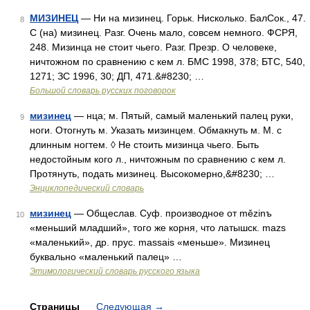
МИЗИНЕЦ
— Ни на мизинец. Горьк. Нисколько. БалСок., 47.
8
С (на) мизинец. Разг. Очень мало, совсем немного. ФСРЯ,
248. Мизинца не стоит чьего. Разг. Презр. О человеке,
ничтожном по сравнению с кем л. БМС 1998, 378; БТС, 540,
1271; ЗС 1996, 30; ДП, 471.&#8230; …
Большой словарь русских поговорок
мизинец
— нца; м. Пятый, самый маленький палец руки,
9
ноги. Отогнуть м. Указать мизинцем. Обмакнуть м. М. с
длинным ногтем. ◊ Не стоить мизинца чьего. Быть
недостойным кого л., ничтожным по сравнению с кем л.
Протянуть, подать мизинец. Высокомерно,&#8230; …
Энциклопедический словарь
мизинец
— Общеслав. Суф. производное от mězinъ
10
«меньший младший», того же корня, что латышск. mazs
«маленький», др. прус. massais «меньше». Мизинец
буквально «маленький палец» …
Этимологический словарь русского языка
Страницы
Следующая
→