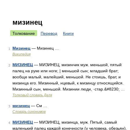
мизинец
Толкование
Перевод
Книги
Мизинец
— Мизинец …
1
Википедия
МИЗИНЕЦ
— МИЗИНЕЦ, мизинчик муж. меньшой, пятый
2
палец на руке или ноге; | меньшой сын; младший брат;
вообще малый, малейший, меньшой. Не стоишь, брат, и
мизинца его. Мизинный, нцевый, к мизинцу относящийся.
Мизинный сын, меньшой. Мизинии люди, ·стар.&#8230; …
Толковый словарь Даля
мизинец
— См …
3
Словарь синонимов
МИЗИНЕЦ
— МИЗИНЕЦ, мизинца, муж. Пятый, самый
4
маленький палец каждой конечности (у человека, обезьян).